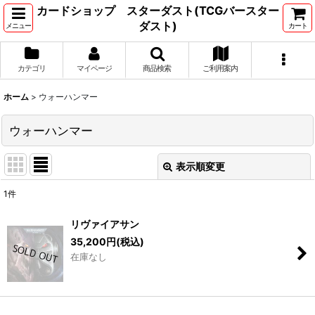
カードショップ スターダスト(TCGバースター
ダスト)
メニュー
カート
カテゴリ
マイページ
商品検索
ご利用案内
ホーム
>
ウォーハンマー
ウォーハンマー
表示順変更
閉じる
1
件
サブカテゴリ
:
リヴァイアサン
35,200
円
(税込)
表示数
:
在庫なし
並び順
: