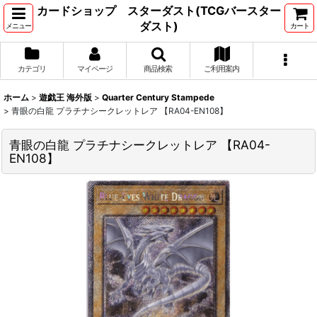
カードショップ スターダスト(TCGバースター
ダスト)
メニュー
カート
カテゴリ
マイページ
商品検索
ご利用案内
ホーム
>
遊戯王 海外版
>
Quarter Century Stampede
>
青眼の白龍 プラチナシークレットレア 【RA04-EN108】
青眼の白龍 プラチナシークレットレア 【RA04-
EN108】