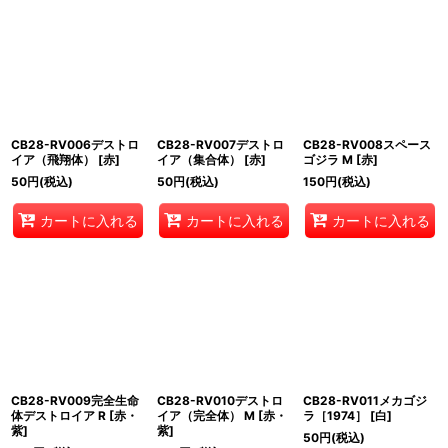
CB28-RV006デストロ
CB28-RV007デストロ
CB28-RV008スペース
イア（飛翔体） [赤]
イア（集合体） [赤]
ゴジラ M [赤]
50
円
(税込)
50
円
(税込)
150
円
(税込)
カートに入れる
カートに入れる
カートに入れる
CB28-RV009完全生命
CB28-RV010デストロ
CB28-RV011メカゴジ
体デストロイア R [赤・
イア（完全体） M [赤・
ラ［1974］ [白]
紫]
紫]
50
円
(税込)