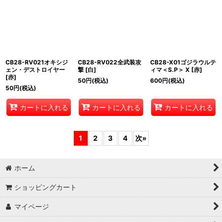
CB28-RV021オキシジ
CB28-RV022全武装攻
CB28-X01ゴジラウルテ
ェン・デストロイヤー
撃 [白]
ィマ＜S.P＞ X [赤]
[赤]
50
円
(税込)
600
円
(税込)
50
円
(税込)
カートに入れる
カートに入れる
カートに入れる
1
2
3
4
次
»
ホーム
ショッピングカート
マイページ