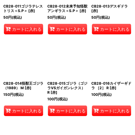
CB28-011ゴジラテレス
CB28-012未来予知怪獣
CB28-013デスギドラ
トリス＜S.P＞ [赤]
アンギラス＜S.P＞ [赤]
[赤]
50
円
(税込)
50
円
(税込)
50
円
(税込)
カートに入れる
カートに入れる
カートに入れる
CB28-014怪獣王ゴジラ
CB28-015ゴジラ（ゴジ
CB28-016カイザーギド
（1989） M [赤]
ラVSガイガンレクス）
ラ ［2］ R [赤]
R [赤]
150
円
(税込)
100
円
(税込)
100
円
(税込)
カートに入れる
カートに入れる
カートに入れる