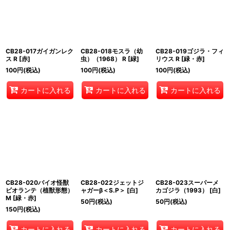
CB28-017ガイガンレク
CB28-018モスラ（幼
CB28-019ゴジラ・フィ
ス R [赤]
虫）（1968） R [緑]
リウス R [緑・赤]
100
円
(税込)
100
円
(税込)
100
円
(税込)
カートに入れる
カートに入れる
カートに入れる
CB28-020バイオ怪獣
CB28-022ジェットジ
CB28-023スーパーメ
ビオランテ（植獣形態）
ャガーβ＜S.P＞ [白]
カゴジラ（1993） [白]
M [緑・赤]
50
円
(税込)
50
円
(税込)
150
円
(税込)
カートに入れる
カートに入れる
カートに入れる