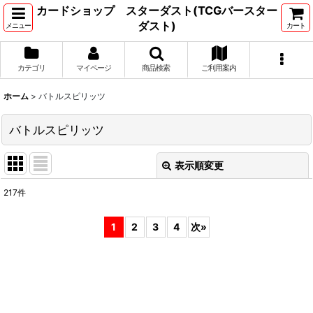
カードショップ スターダスト(TCGバースター
ダスト)
メニュー
カート
カテゴリ
マイページ
商品検索
ご利用案内
ホーム
>
バトルスピリッツ
バトルスピリッツ
表示順変更
閉じる
217
件
サブカテゴリ
:
1
2
3
4
次
»
表示数
:
並び順
: