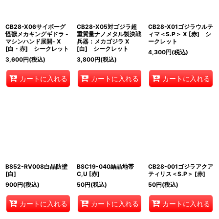
絞り込む
CB28-X06サイボーグ
CB28-X05対ゴジラ超
CB28-X01ゴジラウルテ
怪獣メカキングギドラ -
重質量ナノメタル製決戦
ィマ＜S.P＞ X [赤] シ
マシンハンド展開- X
兵器：メカゴジラ X
ークレット
[白・赤] シークレット
[白] シークレット
4,300
円
(税込)
3,600
円
(税込)
3,800
円
(税込)
カートに入れる
カートに入れる
カートに入れる
BS52-RV008白晶防壁
BSC19-040結晶地帯
CB28-001ゴジラアクア
[白]
C,U [赤]
ティリス＜S.P＞ [赤]
900
円
(税込)
50
円
(税込)
50
円
(税込)
カートに入れる
カートに入れる
カートに入れる