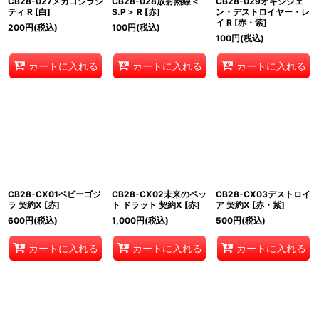
CB28-027メカゴジラシ
CB28-028放射熱線＜
CB28-029オキシジェ
ティ R [白]
S.P＞ R [赤]
ン・デストロイヤー・レ
イ R [赤・紫]
200
円
(税込)
100
円
(税込)
100
円
(税込)
カートに入れる
カートに入れる
カートに入れる
CB28-CX01ベビーゴジ
CB28-CX02未来のペッ
CB28-CX03デストロイ
ラ 契約X [赤]
ト ドラット 契約X [赤]
ア 契約X [赤・紫]
600
円
(税込)
1,000
円
(税込)
500
円
(税込)
カートに入れる
カートに入れる
カートに入れる