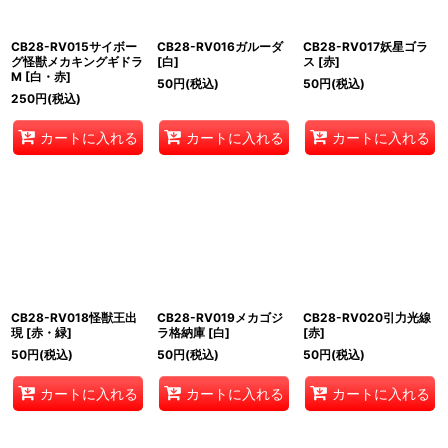
CB28-RV015サイボー
CB28-RV016ガルーダ
CB28-RV017妖星ゴラ
グ怪獣メカキングギドラ
[白]
ス [赤]
M [白・赤]
50
円
(税込)
50
円
(税込)
250
円
(税込)
カートに入れる
カートに入れる
カートに入れる
CB28-RV018怪獣王出
CB28-RV019メカゴジ
CB28-RV020引力光線
現 [赤・緑]
ラ格納庫 [白]
[赤]
50
円
(税込)
50
円
(税込)
50
円
(税込)
カートに入れる
カートに入れる
カートに入れる