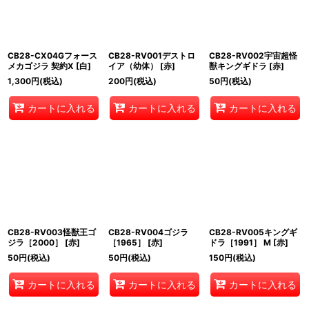
CB28-CX04Gフォース
CB28-RV001デストロ
CB28-RV002宇宙超怪
メカゴジラ 契約X [白]
イア（幼体） [赤]
獣キングギドラ [赤]
1,300
円
(税込)
200
円
(税込)
50
円
(税込)
カートに入れる
カートに入れる
カートに入れる
CB28-RV003怪獣王ゴ
CB28-RV004ゴジラ
CB28-RV005キングギ
ジラ［2000］ [赤]
［1965］ [赤]
ドラ［1991］ M [赤]
50
円
(税込)
50
円
(税込)
150
円
(税込)
カートに入れる
カートに入れる
カートに入れる