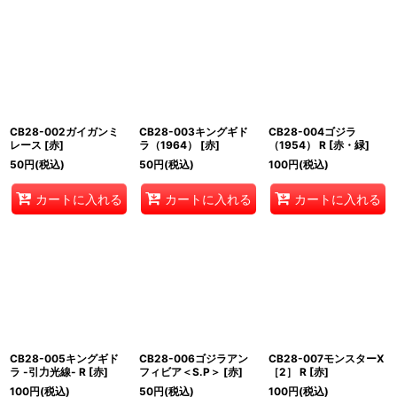
CB28-002ガイガンミ
CB28-003キングギド
CB28-004ゴジラ
レース [赤]
ラ（1964） [赤]
（1954） R [赤・緑]
50
円
(税込)
50
円
(税込)
100
円
(税込)
カートに入れる
カートに入れる
カートに入れる
CB28-005キングギド
CB28-006ゴジラアン
CB28-007モンスターX
ラ -引力光線- R [赤]
フィビア＜S.P＞ [赤]
［2］ R [赤]
100
円
(税込)
50
円
(税込)
100
円
(税込)