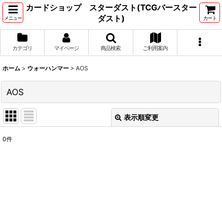
カードショップ スターダスト(TCGバースター
ダスト)
メニュー
カート
カテゴリ
マイページ
商品検索
ご利用案内
ホーム
>
ウォーハンマー
>
AOS
AOS
表示順変更
閉じる
0
件
表示数
:
並び順
:
絞り込む